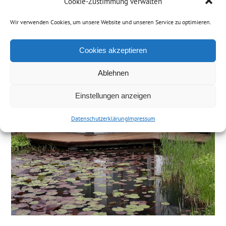
Cookie-Zustimmung verwalten
Anbringung Terrassenbelag
Wir verwenden Cookies, um unsere Website und unseren Service zu optimieren.
Zimmerei Frey
14. Mai 2018
Projektreferenzen
Cookies akzeptieren
Ablehnen
Einstellungen anzeigen
Datenschutzerklärung
Impressum